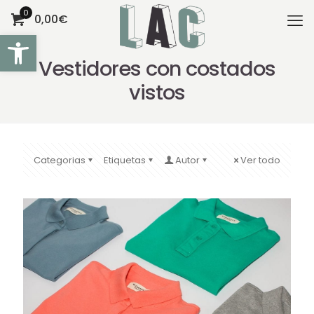
0
0,00€
Abrir barra de herramientas
Vestidores con costados
vistos
Categorias
Etiquetas
Autor
Ver todo