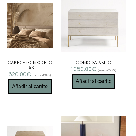
CABECERO MODELO
COMODA AMRO
LIAS
1.050,00
€
(Incluye 21% IVA)
620,00
€
(Incluye 21% IVA)
Añadir al carrito
Añadir al carrito