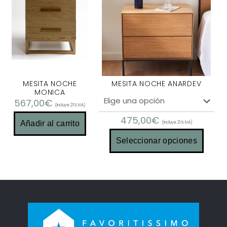
MESITA NOCHE
MESITA NOCHE ANARDEV
MONICA
567,00
€
(Incluye 21% IVA)
475,00
€
Añadir al carrito
(Incluye 21% IVA)
Seleccionar opciones