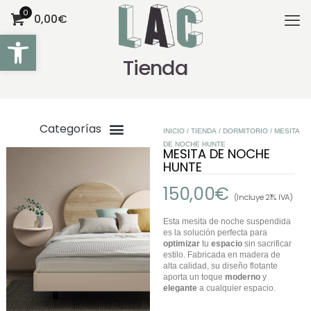
0
0,00€
Abrir barra de herramientas
Tienda
INICIO
/
TIENDA
/
DORMITORIO
/ MESITA
DE NOCHE HUNTE
MESITA DE NOCHE
HUNTE
150,00
€
(Incluye 21% IVA)
Esta mesita de noche suspendida
es la solución perfecta para
optimizar
tu
espacio
sin sacrificar
estilo. Fabricada en madera de
alta calidad, su diseño flotante
aporta un toque
moderno
y
elegante
a cualquier espacio.