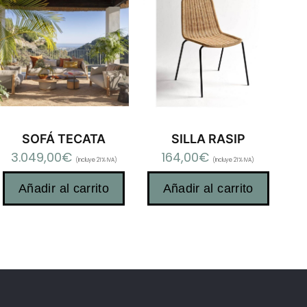
SOFÁ TECATA
SILLA RASIP
3.049,00
€
164,00
€
(Incluye 21% IVA)
(Incluye 21% IVA)
Añadir al carrito
Añadir al carrito