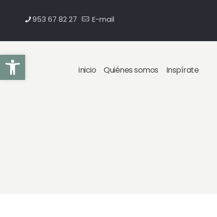
953 67 82 27
E-mail
Abrir barra de herramientas
inicio
Quiénes somos
Inspírate