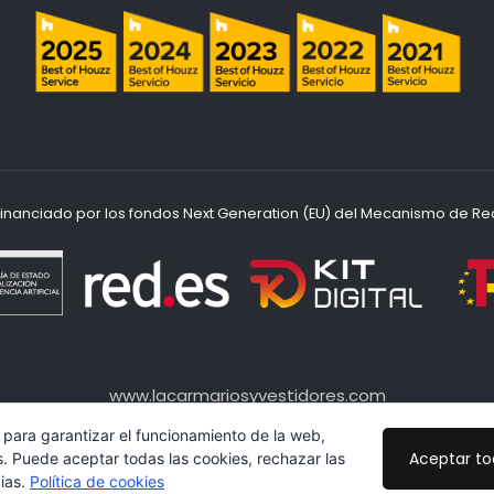
ofinanciado por los fondos Next Generation (EU) del Mecanismo de Re
www.lacarmariosyvestidores.com
ción de Datos
|
Politicas de cookies
|
Más información sobre 
 para garantizar el funcionamiento de la web,
Diseño:
veovirtual.com
;)
Aceptar t
s. Puede aceptar todas las cookies, rechazar las
cias.
Política de cookies