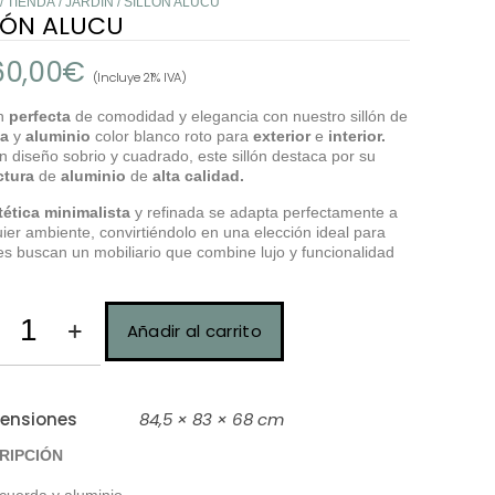
/
TIENDA
/
JARDÍN
/ SILLÓN ALUCU
LÓN ALUCU
60,00
€
(Incluye 21% IVA)
n
perfecta
de comodidad y elegancia con nuestro sillón de
a
y
aluminio
color blanco roto para
exterior
e
interior.
 diseño sobrio y cuadrado, este sillón destaca por su
ctura
de
aluminio
de
alta calidad.
tética minimalista
y refinada se adapta perfectamente a
ier ambiente, convirtiéndolo en una elección ideal para
s buscan un mobiliario que combine lujo y funcionalidad
Añadir al carrito
ensiones
84,5 × 83 × 68 cm
RIPCIÓN