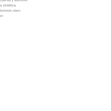
 cuerda y aluminio
 sintética
luminio claro
or