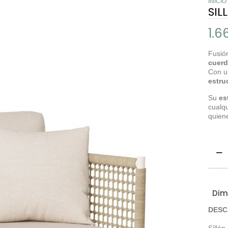
INICIO
SIL
1.6
Fusió
cuerd
Con un
estru
Su
es
cualqu
quiene
Dim
DESC