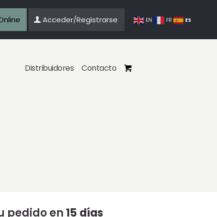
Online
Acceder/Registrarse
ES
EN
FR
Distribuidores
Contacto
tu pedido en
15 días