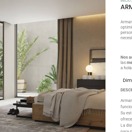
INICIO
AR
Armari
optimi
person
necesi
Nos a
las
me
a
hola
Dim
DESC
Armari
funcio
Su est
ofrece
La dis
para c