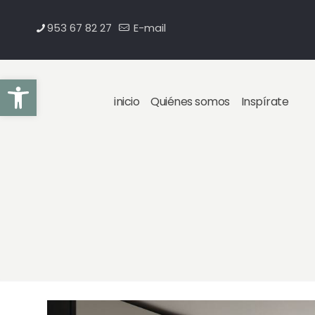
953 67 82 27
E-mail
Abrir barra de herramientas
inicio
Quiénes somos
Inspírate