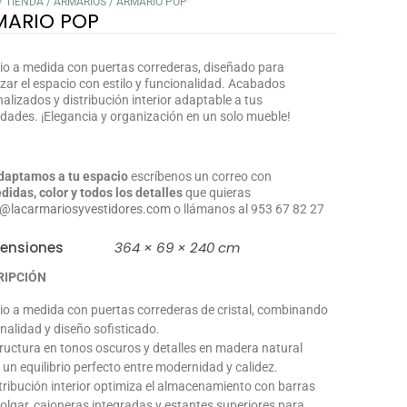
/
TIENDA
/
ARMARIOS
/ ARMARIO POP
MARIO POP
o a medida con puertas correderas, diseñado para
zar el espacio con estilo y funcionalidad. Acabados
alizados y distribución interior adaptable a tus
dades. ¡Elegancia y organización en un solo mueble!
daptamos a tu espacio
escríbenos un correo con
didas, color y todos los detalles
que quieras
@lacarmariosyvestidores.com
o llámanos al 953 67 82 27
ensiones
364 × 69 × 240 cm
RIPCIÓN
o a medida con puertas correderas de cristal, combinando
nalidad y diseño sofisticado.
ructura en tonos oscuros y detalles en madera natural
 un equilibrio perfecto entre modernidad y calidez.
tribución interior optimiza el almacenamiento con barras
olgar, cajoneras integradas y estantes superiores para