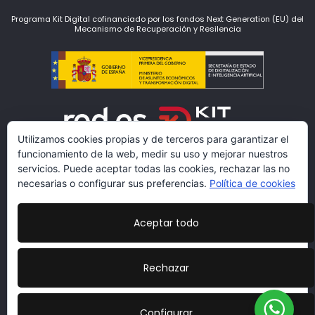
Programa Kit Digital cofinanciado por los fondos Next Generation (EU) del
Mecanismo de Recuperación y Resilencia
Utilizamos cookies propias y de terceros para garantizar el
funcionamiento de la web, medir su uso y mejorar nuestros
servicios. Puede aceptar todas las cookies, rechazar las no
necesarias o configurar sus preferencias.
Política de cookies
Aceptar todo
www.lacarmariosyvestidores.com
Condiciones Legales
|
Política de Protección de Datos
|
Rechazar
Politicas de cookies
|
Más información sobre las
cookies
|
Declaración de Accesibilidad
Diseño:
veovirtual.com
;)
Configurar