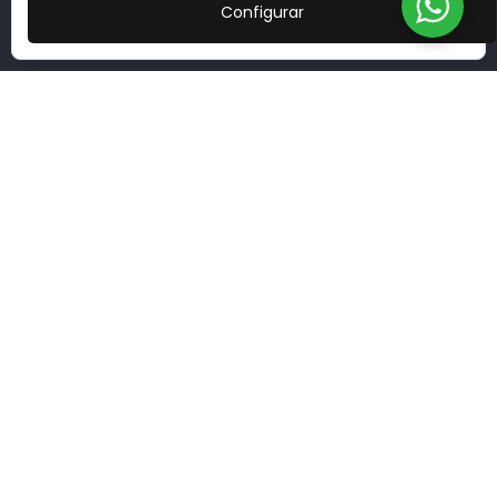
Configurar
Programa Kit Digital cofinanciado por los fondos Next Generation (EU) del
Mecanismo de Recuperación y Resilencia