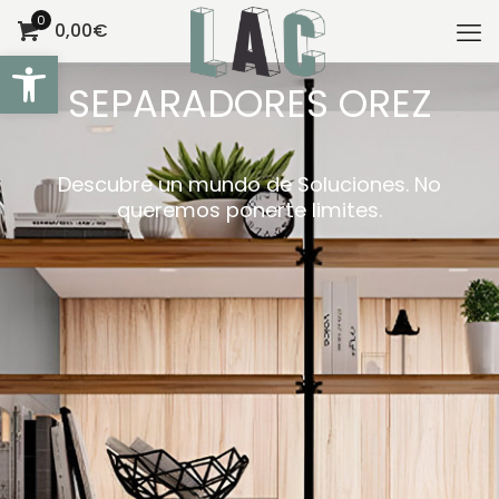
0
0,00€
Abrir barra de herramientas
SEPARADORES OREZ
Descubre un mundo de Soluciones. No
queremos ponerte limites.