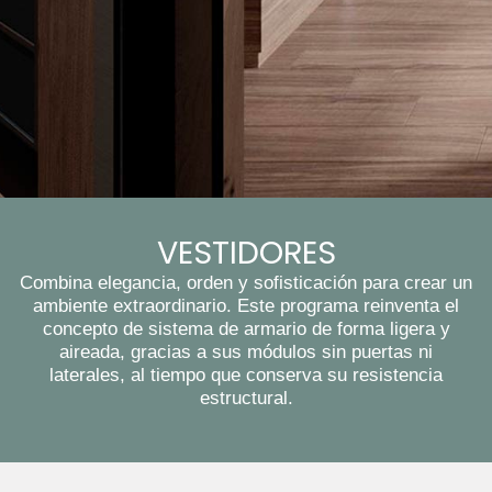
VESTIDORES
Combina elegancia, orden y sofisticación para crear un
ambiente extraordinario. Este programa reinventa el
concepto de sistema de armario de forma ligera y
aireada, gracias a sus módulos sin puertas ni
laterales, al tiempo que conserva su resistencia
estructural.