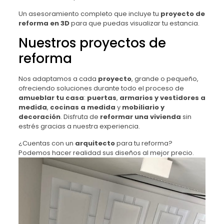
Un asesoramiento completo que incluye tu
proyecto de
reforma en 3D
para que puedas visualizar tu estancia.
Nuestros proyectos de
reforma
Nos adaptamos a cada
proyecto
, grande o pequeño,
ofreciendo soluciones durante todo el proceso de
amueblar tu casa
:
puertas
,
armarios y vestidores a
medida
,
cocinas a medida
y
mobiliario y
decoración
. Disfruta de
reformar una vivienda
sin
estrés gracias a nuestra experiencia.
¿Cuentas con un
arquitecto
para tu reforma?
Podemos hacer realidad sus diseños al mejor precio.