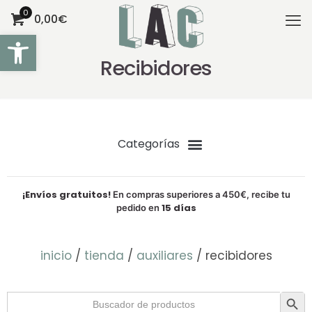
0
0,00€
Abrir barra de herramientas
Recibidores
¡Envíos gratuitos!
En compras superiores a 450€, recibe tu
15 días
pedido en
inicio
/
tienda
/
auxiliares
/ recibidores
Botón de bú
Buscar: