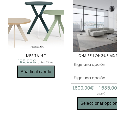
MESITA NIT
CHAISE LONGUE AIX
195,00
€
(Incluye 21% IVA)
Añadir al carrito
1.600,00
€
-
1.635,0
21% IVA)
Seleccionar opcio