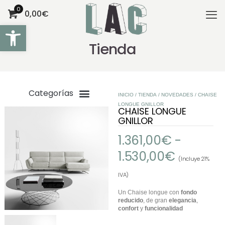
0
0,00€
Abrir barra de herramientas
Tienda
INICIO
/
TIENDA
/
NOVEDADES
/ CHAISE
LONGUE GNILLOR
CHAISE LONGUE
GNILLOR
1.361,00
€
-
1.530,00
€
(Incluye 21%
IVA)
Un Chaise longue con
fondo
reducido
, de gran
elegancia
,
confort
y
funcionalidad