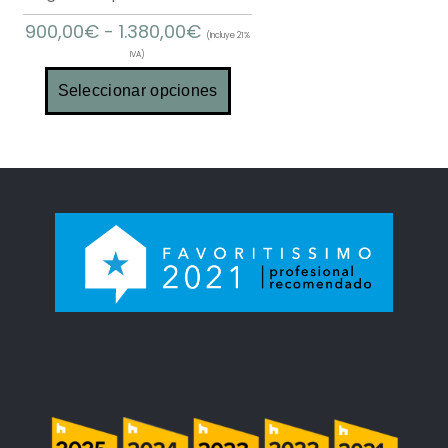
900,00
€
-
1.380,00
€
(Incluye 21%
IVA)
Seleccionar opciones