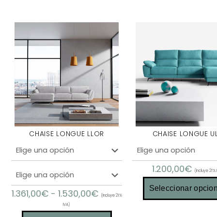
CHAISE LONGUE LLOR
CHAISE LONGUE U
1.200,00
€
(Incluye 21% 
Seleccionar opcio
1.361,00
€
-
1.530,00
€
(Incluye 21%
IVA)