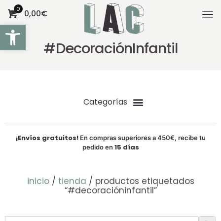
0
0,00€
Abrir barra de herramientas
#DecoraciónInfantil
¡Envíos gratuitos!
En compras superiores a 450€, recibe tu
15 días
pedido en
inicio
/
tienda
/ productos etiquetados
“#decoracióninfantil”
Botón de bú
Buscar: