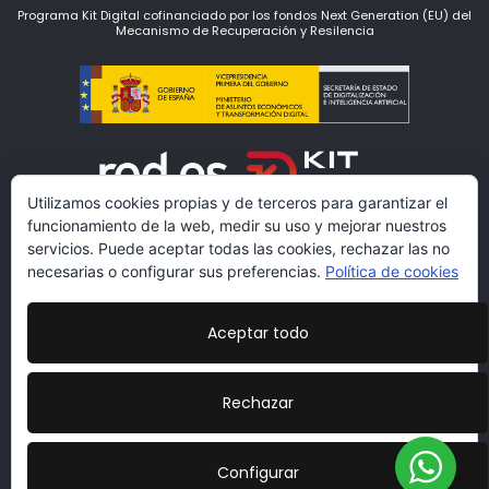
Programa Kit Digital cofinanciado por los fondos Next Generation (EU) del
Mecanismo de Recuperación y Resilencia
Utilizamos cookies propias y de terceros para garantizar el
funcionamiento de la web, medir su uso y mejorar nuestros
servicios. Puede aceptar todas las cookies, rechazar las no
necesarias o configurar sus preferencias.
Política de cookies
Aceptar todo
www.lacarmariosyvestidores.com
Condiciones Legales
|
Política de Protección de Datos
|
Rechazar
Politicas de cookies
|
Más información sobre las
cookies
|
Declaración de Accesibilidad
Diseño:
veovirtual.com
;)
Configurar