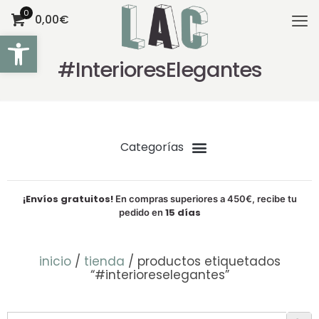
0
0,00€
Abrir barra de herramientas
#InterioresElegantes
¡Envíos gratuitos!
En compras superiores a 450€, recibe tu
15 días
pedido en
inicio
/
tienda
/ productos etiquetados
“#interioreselegantes”
Botón de bú
Buscar: