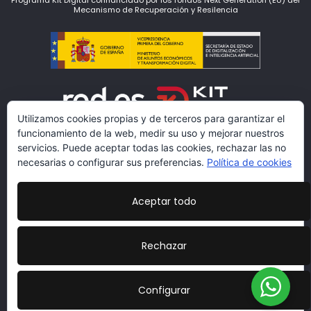
Programa Kit Digital cofinanciado por los fondos Next Generation (EU) del
Mecanismo de Recuperación y Resilencia
Utilizamos cookies propias y de terceros para garantizar el
funcionamiento de la web, medir su uso y mejorar nuestros
servicios. Puede aceptar todas las cookies, rechazar las no
necesarias o configurar sus preferencias.
Política de cookies
Aceptar todo
www.lacarmariosyvestidores.com
Condiciones Legales
|
Política de Protección de Datos
|
Rechazar
Politicas de cookies
|
Más información sobre las
cookies
|
Declaración de Accesibilidad
Diseño:
veovirtual.com
;)
Configurar