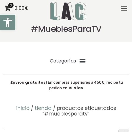
0
0,00€
Abrir barra de herramientas
#MueblesParaTV
¡Envíos gratuitos!
En compras superiores a 450€, recibe tu
15 días
pedido en
inicio
/
tienda
/ productos etiquetados
“#mueblesparatv”
Botón de bú
Buscar: