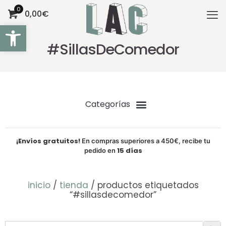
0
0,00€
Abrir barra de herramientas
#SillasDeComedor
¡Envíos gratuitos!
En compras superiores a 450€, recibe tu
15 días
pedido en
inicio
/
tienda
/ productos etiquetados
“#sillasdecomedor”
Botón de bú
Buscar: