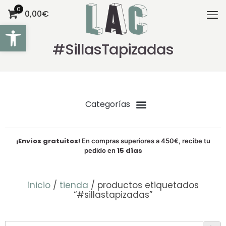
0
0,00€
Abrir barra de herramientas
#SillasTapizadas
¡Envíos gratuitos!
En compras superiores a 450€, recibe tu
15 días
pedido en
inicio
/
tienda
/ productos etiquetados
“#sillastapizadas”
Botón de bú
Buscar: