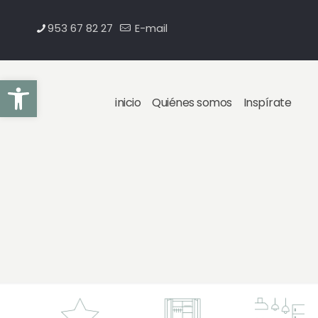
953 67 82 27
E-mail
Abrir barra de herramientas
inicio
Quiénes somos
Inspírate