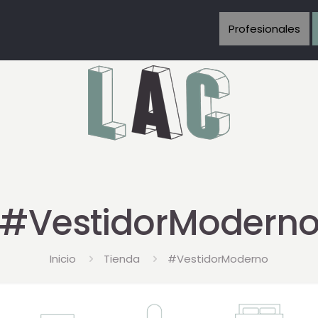
Profesionales
#VestidorModern
Inicio
Tienda
#VestidorModerno