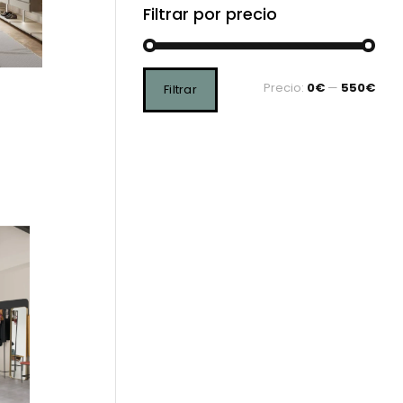
Filtrar por precio
Precio:
0€
—
550€
Filtrar