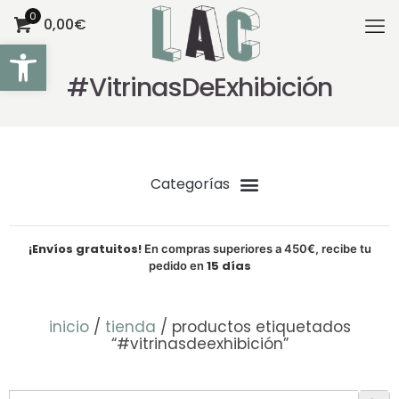
0
0,00€
Abrir barra de herramientas
#VitrinasDeExhibición
¡Envíos gratuitos!
En compras superiores a 450€, recibe tu
15 días
pedido en
inicio
/
tienda
/ productos etiquetados
“#vitrinasdeexhibición”
Botón de bú
Buscar: