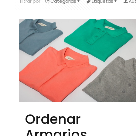
filtrar por
Categorias
Etiquetas
Au
Ordenar
Armarios