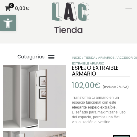
0
0,00€
Abrir barra de herramientas
Tienda
INICIO
/
TIENDA
/
ARMARIOS
/
ACCESORIO
EXTRAIBLE ARMARIO
ESPEJO EXTRAIBLE
ARMARIO
102,00
€
(Incluye 21% IVA)
Transforma tu armario en un
espacio funcional con este
elegante espejo extraíble
.
Diseñado para maximizar el uso
del espacio, permite una fácil
visualización al vestirte.