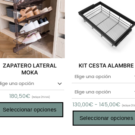
ZAPATERO LATERAL
KIT CESTA ALAMBRE
MOKA
180,50
€
(Incluye 21% IVA)
130,00
€
-
145,00
€
(Incluye 21%
Seleccionar opciones
Seleccionar opciones