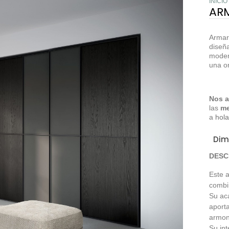
INICIO
AR
Armar
diseña
modern
una or
Nos a
las
me
a
hol
Dim
DESC
Este 
combi
Su ac
aporta
armon
Su int