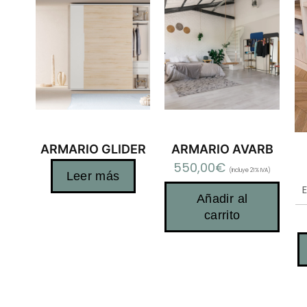
ARMARIO GLIDER
ARMARIO AVARB
550,00
€
(Incluye 21% IVA)
Leer más
Añadir al
carrito