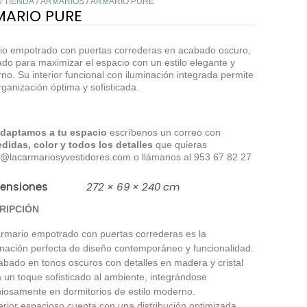
/
TIENDA
/
ARMARIOS
/ ARMARIO PURE
MARIO PURE
io empotrado con puertas correderas en acabado oscuro,
do para maximizar el espacio con un estilo elegante y
o. Su interior funcional con iluminación integrada permite
ganización óptima y sofisticada.
daptamos a tu espacio
escríbenos un correo con
didas, color y todos los detalles
que quieras
a@lacarmariosyvestidores.com
o llámanos al 953 67 82 27
ensiones
272 × 69 × 240 cm
RIPCIÓN
armario empotrado con puertas correderas es la
nación perfecta de diseño contemporáneo y funcionalidad.
abado en tonos oscuros con detalles en madera y cristal
 un toque sofisticado al ambiente, integrándose
iosamente en dormitorios de estilo moderno.
erior espacioso cuenta con una distribución optimizada,