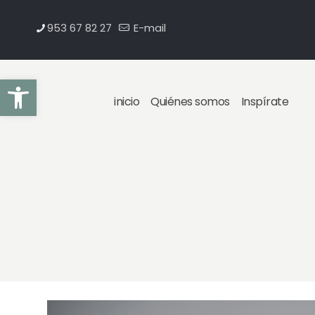
953 67 82 27
E-mail
Abrir barra de herramientas
inicio
Quiénes somos
Inspírate