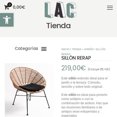
0
0,00€
Abrir barra de herramientas
Tienda
INICIO
/
TIENDA
/
JARDÍN
/ SILLÓN
RERAP
SILLÓN RERAP
219,00
€
(Incluye 21% IVA)
Este
sillón
redondo ideal para el
jardín o la terraza. Cómodo,
sencillo y sobre todo original.
Este
sillón
es ideal para ponerlo
como solitario o con la
combinación de ambos. Haz que
las reuniones familiares o de
amigos sean estupendas y
especiales