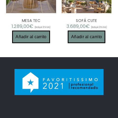
MESA TEC
SOFÁ CUTE
1.289,00
€
3.689,00
€
(Incluye 21% IVA)
(Incluye 21% IVA)
Añadir al carrito
Añadir al carrito