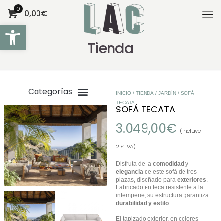
0
0,00€
Abrir barra de herramientas
Tienda
INICIO
/
TIENDA
/
JARDÍN
/ SOFÁ
TECATA
SOFÁ TECATA
3.049,00
€
(Incluye
21% IVA)
Disfruta de la
comodidad
y
elegancia
de este sofá de tres
plazas, diseñado para
exteriores
.
Fabricado en teca resistente a la
intemperie, su estructura garantiza
durabilidad y estilo
.
El tapizado exterior, en colores