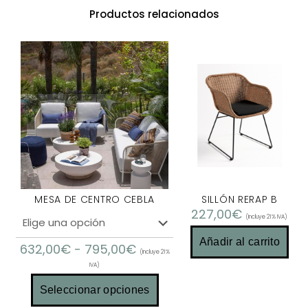
Productos relacionados
MESA DE CENTRO CEBLA
SILLÓN RERAP B
227,00
€
(Incluye 21% IVA)
Añadir al carrito
632,00
€
-
795,00
€
(Incluye 21%
IVA)
Seleccionar opciones