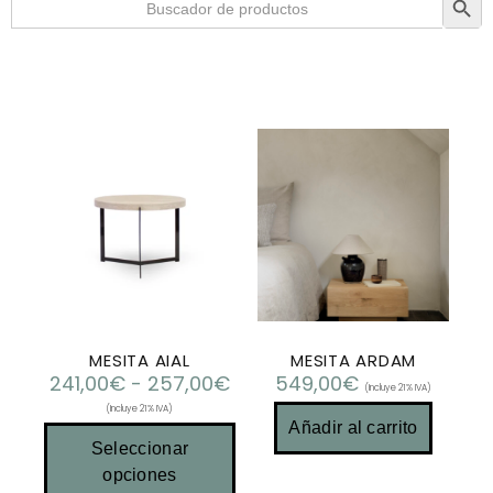
MESITA AIAL
MESITA ARDAM
241,00
€
-
257,00
€
549,00
€
(Incluye 21% IVA)
(Incluye 21% IVA)
Añadir al carrito
Seleccionar
opciones