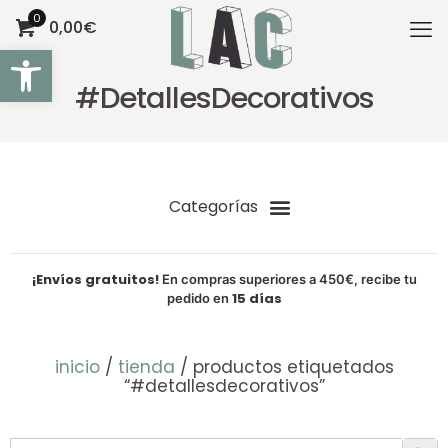
0
0,00€
Abrir barra de herramientas
#DetallesDecorativos
¡Envíos gratuitos!
En compras superiores a 450€, recibe tu
15 días
pedido en
inicio
/
tienda
/ productos etiquetados
“#detallesdecorativos”
Botón de bú
Buscar: