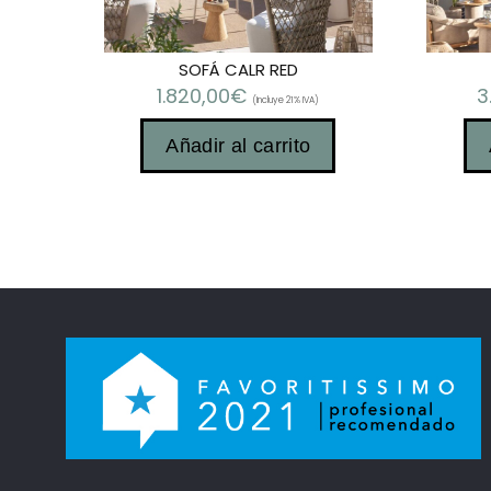
SOFÁ CALR RED
1.820,00
€
3
(Incluye 21% IVA)
Añadir al carrito