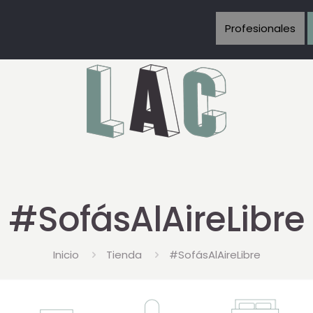
Profesionales
#SofásAlAireLibre
Inicio
Tienda
#SofásAlAireLibre