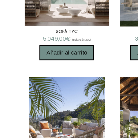
SOFÁ TYC
5.049,00
€
3
(Incluye 21% IVA)
Añadir al carrito