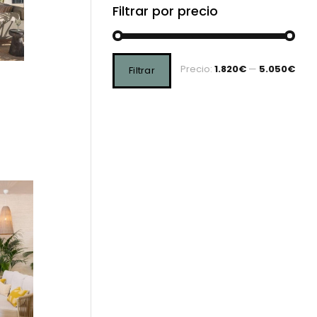
Filtrar por precio
Precio:
1.820€
—
5.050€
Filtrar