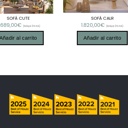
SOFÁ CUTE
SOFÁ CALR
.689,00
€
1.820,00
€
(Incluye 21% IVA)
(Incluye 21% IVA)
Añadir al carrito
Añadir al carrito