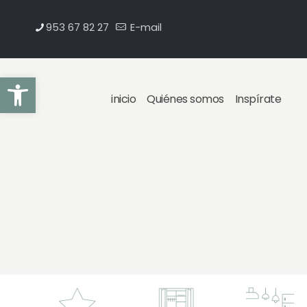
953 67 82 27
E-mail
Abrir barra de herramientas
inicio
Quiénes somos
Inspírate