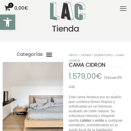
0
0,00€
Abrir barra de herramientas
Tienda
INICIO
/
TIENDA
/
DORMITORIO
/ CAMA
CIDRON
CAMA CIDRON
1.579,00
€
(Incluye 21%
IVA)
Esta cama destaca por su diseño
que combina líneas limpias y
sofisticadas en un hermoso
acabado de roble natural. Su
estructura robusta y elegante
aporta
calidez
y
estilo
a cualquier
dormitorio, convirtiéndola en el
punto focal de la habitación.