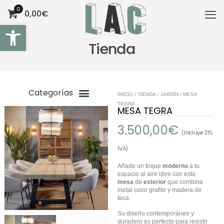
0
0,00€
Abrir barra de herramientas
Tienda
INICIO
/
TIENDA
/
JARDÍN
/ MESA
TEGRA
MESA TEGRA
3.500,00
€
(Incluye 21%
IVA)
Añade un toque
moderno
a tu
espacio al aire libre con esta
mesa
de
exterior
que combina
metal color grafito y madera de
teca.
Su diseño contemporáneo y
duradero es perfecto para resistir